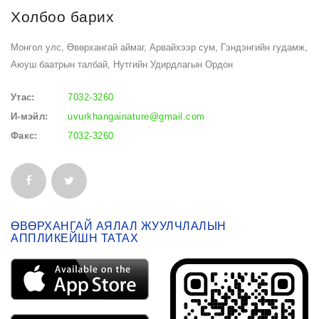
Холбоо барих
Монгол улс, Өвөрхангай аймаг, Арвайхээр сум, Гэндэнгийн гудамж,
Аюуш баатрын талбай, Нутгийн Удирдлагын Ордон
Утас:
7032-3260
И-мэйл:
uvurkhangainature@gmail.com
Факс:
7032-3260
ӨВӨРХАНГАЙ АЯЛАЛ ЖУУЛЧЛАЛЫН
АППЛИКЕЙШН ТАТАХ