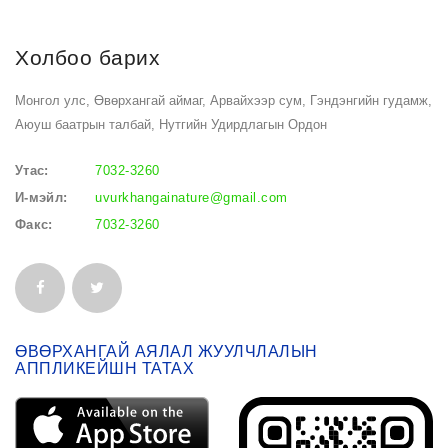
Холбоо барих
Монгол улс, Өвөрхангай аймаг, Арвайхээр сум, Гэндэнгийн гудамж,
Аюуш баатрын талбай, Нутгийн Удирдлагын Ордон
Утас:
7032-3260
И-мэйл:
uvurkhangainature@gmail.com
Факс:
7032-3260
ӨВӨРХАНГАЙ АЯЛАЛ ЖУУЛЧЛАЛЫН
АППЛИКЕЙШН ТАТАХ