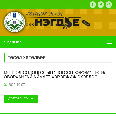
Үндсэн цэс
ТӨСӨЛ ХӨТӨЛБӨР
МОНГОЛ-СОЛОНГОСЫН "НОГООН ХЭРЭМ" ТӨСӨЛ
ӨВӨРХАНГАЙ АЙМАГТ ХЭРЭГЖИЖ ЭХЭЛЛЭЭ.
2022.10.07
ДЭЛГЭРЭНГҮЙ