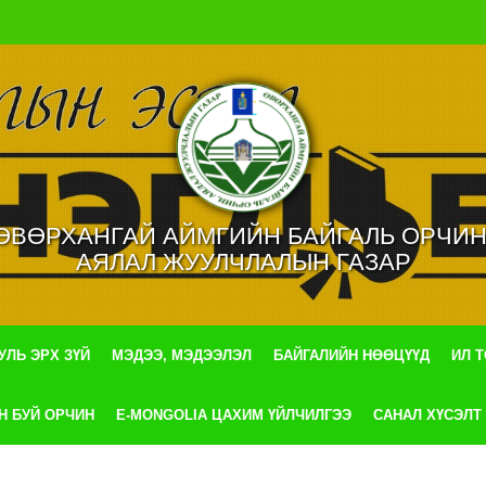
ӨВӨРХАНГАЙ АЙМГИЙН БАЙГАЛЬ ОРЧИН
АЯЛАЛ ЖУУЛЧЛАЛЫН ГАЗАР
УЛЬ ЭРХ ЗҮЙ
МЭДЭЭ, МЭДЭЭЛЭЛ
БАЙГАЛИЙН НӨӨЦҮҮД
ИЛ 
Н БУЙ ОРЧИН
E-MONGOLIA ЦАХИМ ҮЙЛЧИЛГЭЭ
САНАЛ ХҮСЭЛТ