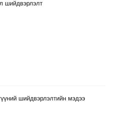
ол шийдвэрлэлт
 түүний шийдвэрлэлтийн мэдээ