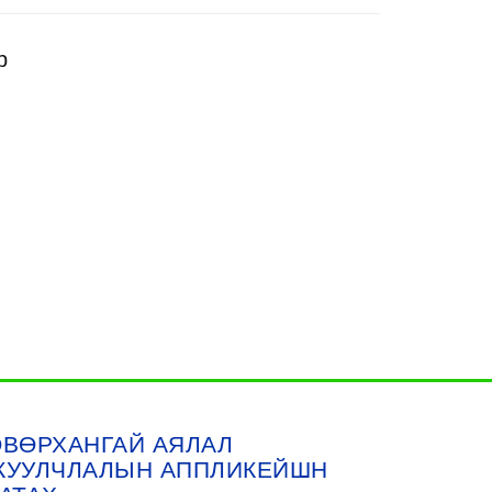
р
ӨВӨРХАНГАЙ АЯЛАЛ
ЖУУЛЧЛАЛЫН АППЛИКЕЙШН