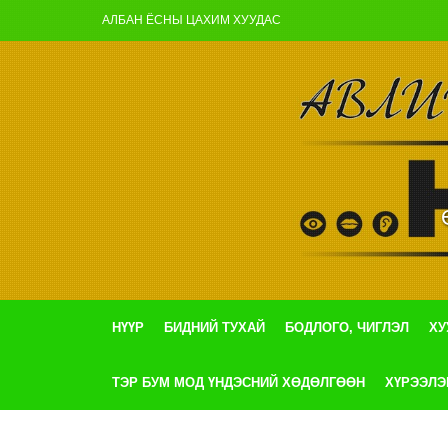
АЛБАН ЁСНЫ ЦАХИМ ХУУДАС
НҮҮР
БИДНИЙ ТУХАЙ
БОДЛОГО, ЧИГЛЭЛ
ХУ
ТЭР БУМ МОД ҮНДЭСНИЙ ХӨДӨЛГӨӨН
ХҮРЭЭЛЭ