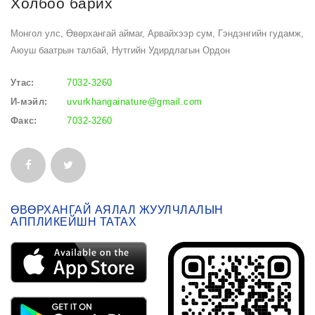
Холбоо барих
Монгол улс, Өвөрхангай аймаг, Арвайхээр сум, Гэндэнгийн гудамж,
Аюуш баатрын талбай, Нутгийн Удирдлагын Ордон
Утас:
7032-3260
И-мэйл:
uvurkhangainature@gmail.com
Факс:
7032-3260
ӨВӨРХАНГАЙ АЯЛАЛ ЖУУЛЧЛАЛЫН
АППЛИКЕЙШН ТАТАХ