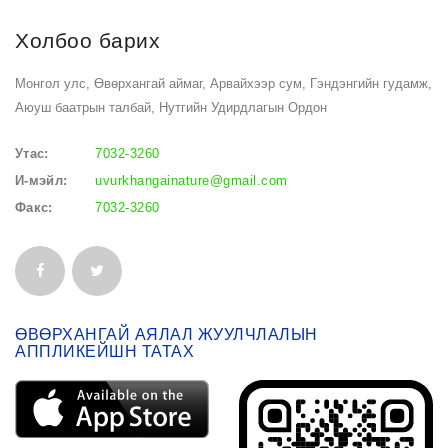
Холбоо барих
Монгол улс, Өвөрхангай аймаг, Арвайхээр сум, Гэндэнгийн гудамж,
Аюуш баатрын талбай, Нутгийн Удирдлагын Ордон
Утас:
7032-3260
И-мэйл:
uvurkhangainature@gmail.com
Факс:
7032-3260
ӨВӨРХАНГАЙ АЯЛАЛ ЖУУЛЧЛАЛЫН
АППЛИКЕЙШН ТАТАХ