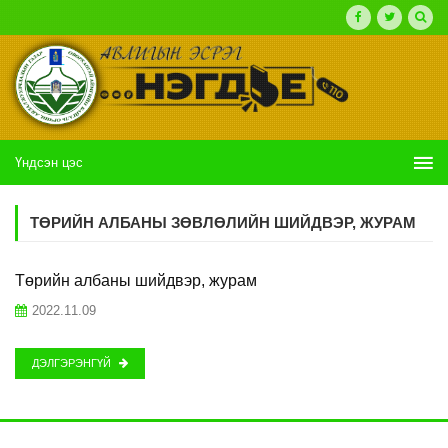
Үндсэн цэс
ТӨРИЙН АЛБАНЫ ЗӨВЛӨЛИЙН ШИЙДВЭР, ЖУРАМ
Төрийн албаны шийдвэр, журам
2022.11.09
ДЭЛГЭРЭНГҮЙ