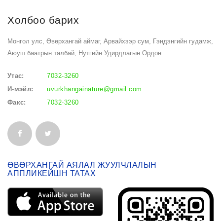
Холбоо барих
Монгол улс, Өвөрхангай аймаг, Арвайхээр сум, Гэндэнгийн гудамж,
Аюуш баатрын талбай, Нутгийн Удирдлагын Ордон
Утас:
7032-3260
И-мэйл:
uvurkhangainature@gmail.com
Факс:
7032-3260
ӨВӨРХАНГАЙ АЯЛАЛ ЖУУЛЧЛАЛЫН
АППЛИКЕЙШН ТАТАХ