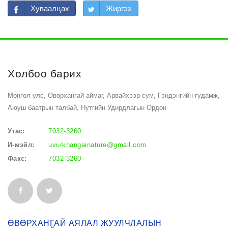
Хуваалцах
Жиргэх
Холбоо барих
Монгол улс, Өвөрхангай аймаг, Арвайхээр сум, Гэндэнгийн гудамж,
Аюуш баатрын талбай, Нутгийн Удирдлагын Ордон
Утас:
7032-3260
И-мэйл:
uvurkhangainature@gmail.com
Факс:
7032-3260
ӨВӨРХАНГАЙ АЯЛАЛ ЖУУЛЧЛАЛЫН