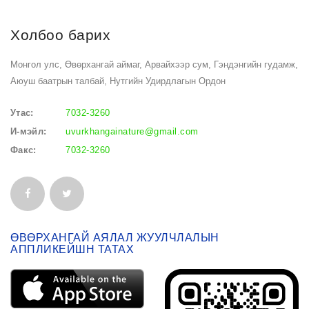
Холбоо барих
Монгол улс, Өвөрхангай аймаг, Арвайхээр сум, Гэндэнгийн гудамж,
Аюуш баатрын талбай, Нутгийн Удирдлагын Ордон
Утас:
7032-3260
И-мэйл:
uvurkhangainature@gmail.com
Факс:
7032-3260
ӨВӨРХАНГАЙ АЯЛАЛ ЖУУЛЧЛАЛЫН
АППЛИКЕЙШН ТАТАХ