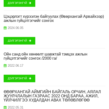
ДЭЛГЭРЭНГҮЙ
Цэцэрлэгт хүрээлэн байгуулах (Өвөрхангай Арвайхээр)
ажлын гүйцэтгэгчийг сонгох
2024.06.05
ДЭЛГЭРЭНГҮЙ
Ойн санд ойн хөнөөлт шавжтай тэмцэх ажлын
гүйцэтгэгчийг сонгох /2000 га/
2022.06.17
ДЭЛГЭРЭНГҮЙ
ӨВӨРХАНГАЙ АЙМГИЙН БАЙГАЛЬ ОРЧИН, АЯЛАЛ
ЖУУЛЧЛАЛЫН ГАЗРААС 2022 ОНД БАРАА, АЖИЛ,
ҮЙЛЧИЛГЭЭ ХУДАЛДАН АВАХ ТӨЛӨВЛӨГӨӨ
2022.05.31