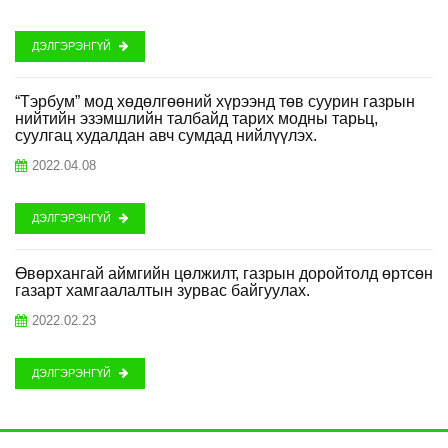
ДЭЛГЭРЭНГҮЙ
“Тэрбум” мод хөдөлгөөний хүрээнд төв суурин газрын
нийтийн эзэмшлийн талбайд тарих модны тарьц,
суулгац худалдан авч сумдад нийлүүлэх.
2022.04.08
ДЭЛГЭРЭНГҮЙ
Өвөрхангай аймгийн цөлжилт, газрын доройтолд өртсөн
газарт хамгаалалтын зурвас байгуулах.
2022.02.23
ДЭЛГЭРЭНГҮЙ