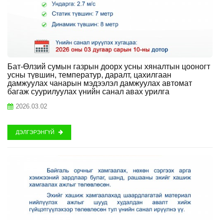
Бат-Өлзий сумын газрын доорх усны хяналтын цооногт
усны түвшин, температур, даралт, цахилгаан
дамжуулах чанарын мэдээлэл дамжуулах автомат
багаж суурилуулах үнийн санал авах урилга
2026.03.02
ДЭЛГЭРЭНГҮЙ