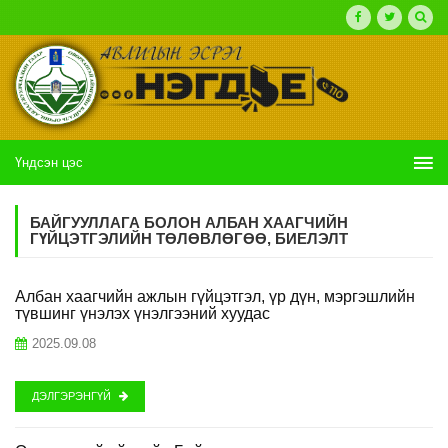
Үндсэн цэс
БАЙГУУЛЛАГА БОЛОН АЛБАН ХААГЧИЙН
ГҮЙЦЭТГЭЛИЙН ТӨЛӨВЛӨГӨӨ, БИЕЛЭЛТ
Албан хаагчийн ажлын гүйцэтгэл, үр дүн, мэргэшлийн
түвшинг үнэлэх үнэлгээний хуудас
2025.09.08
ДЭЛГЭРЭНГҮЙ