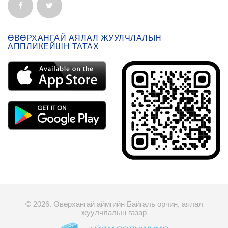
ӨВӨРХАНГАЙ АЯЛАЛ ЖУУЛЧЛАЛЫН
АППЛИКЕЙШН ТАТАХ
© 2026. Өвөрхангай аймгийн Байгаль орчин, аялал
жуулчлалын газар