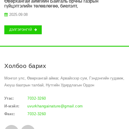
Өвөрхангай аймгийн Байгаль орчны газрын
гүйцэтгэлийн төлөвлөгөө, биелэлт,
2025.09.08
ДЭЛГЭРЭНГҮЙ
Холбоо барих
Монгол улс, Өвөрхангай аймаг, Арвайхээр сум, Гэндэнгийн гудамж,
Аюуш баатрын талбай, Нутгийн Удирдлагын Ордон
Утас:
7032-3260
И-мэйл:
uvurkhangainature@gmail.com
Факс:
7032-3260