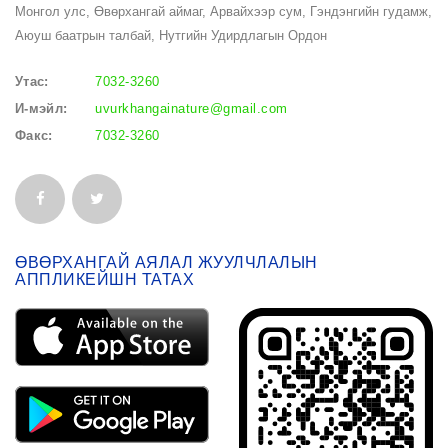
Монгол улс, Өвөрхангай аймаг, Арвайхээр сум, Гэндэнгийн гудамж,
Аюуш баатрын талбай, Нутгийн Удирдлагын Ордон
Утас:
7032-3260
И-мэйл:
uvurkhangainature@gmail.com
Факс:
7032-3260
ӨВӨРХАНГАЙ АЯЛАЛ ЖУУЛЧЛАЛЫН
АППЛИКЕЙШН ТАТАХ