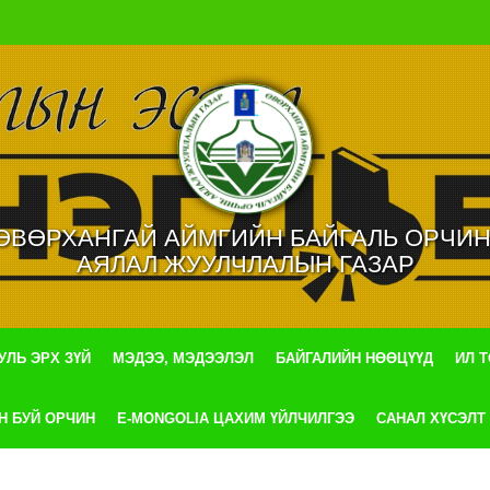
ӨВӨРХАНГАЙ АЙМГИЙН БАЙГАЛЬ ОРЧИН
АЯЛАЛ ЖУУЛЧЛАЛЫН ГАЗАР
УЛЬ ЭРХ ЗҮЙ
МЭДЭЭ, МЭДЭЭЛЭЛ
БАЙГАЛИЙН НӨӨЦҮҮД
ИЛ 
Н БУЙ ОРЧИН
E-MONGOLIA ЦАХИМ ҮЙЛЧИЛГЭЭ
САНАЛ ХҮСЭЛТ