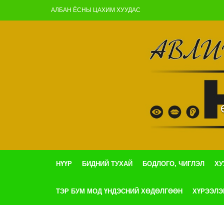
АЛБАН ЁСНЫ ЦАХИМ ХУУДАС
НҮҮР
БИДНИЙ ТУХАЙ
БОДЛОГО, ЧИГЛЭЛ
ХУ
ТЭР БУМ МОД ҮНДЭСНИЙ ХӨДӨЛГӨӨН
ХҮРЭЭЛЭ