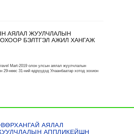
СЫН АЯЛАЛ ЖУУЛЧЛАЛЫН
ОХООР БЭЛТГЭЛ АЖИЛ ХАНГАЖ
 Travel Mart-2019 олон улсын аялал жуулчлалын
ын 29-нөөс 31-ний өдрүүдэд Улаанбаатар хотод зохион
ӨВӨРХАНГАЙ АЯЛАЛ
ЖУУЛЧЛАЛЫН АППЛИКЕЙШН