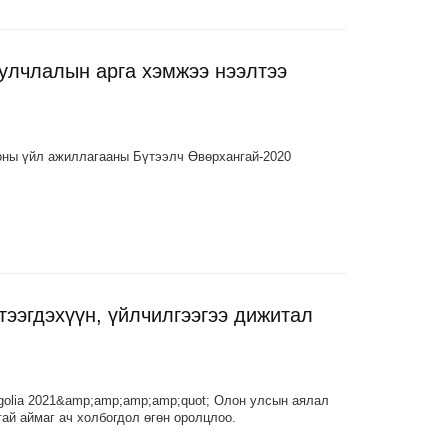
улчлалын арга хэмжээ нээлтээ
 оны үйл ажиллагааны Бүтээлч Өвөрхангай-2020
ээгдэхүүн, үйлчилгээгээ дижитал
olia 2021&amp;amp;amp;amp;quot; Олон улсын аялал
й аймаг ач холбогдол өгөн оролцлоо.