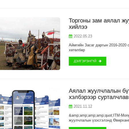
Торгоны зам аялал жу
хийлээ
2022.05.23
Аймгийн Засаг даргын 2016-2020
хөтөлбөр
ДЭЛГЭРЭНГҮЙ
Аялал жуулчлалын бүт
хэлбэрээр сурталчлав
2021.11.12
&amp;amp;amp;amp;quot;ITM-Mong
жуулчлалын үзэсгэлэнд Өвөрханга