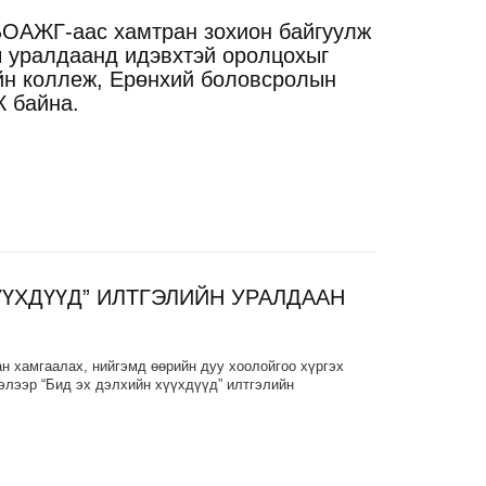
ОАЖГ-аас хамтран зохион байгуулж
 уралдаанд идэвхтэй оролцохыг
йн коллеж, Ерөнхий боловсролын
 байна.
ҮҮХДҮҮД” ИЛТГЭЛИЙН УРАЛДААН
н хамгаалах, нийгэмд өөрийн дуу хоолойгоо хүргэх
элээр “Бид эх дэлхийн хүүхдүүд” илтгэлийн