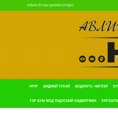
АЛБАН ЁСНЫ ЦАХИМ ХУУДАС
НҮҮР
БИДНИЙ ТУХАЙ
БОДЛОГО, ЧИГЛЭЛ
ХУ
ТЭР БУМ МОД ҮНДЭСНИЙ ХӨДӨЛГӨӨН
ХҮРЭЭЛЭ