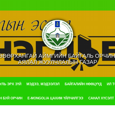
ӨВӨРХАНГАЙ АЙМГИЙН БАЙГАЛЬ ОРЧИН
АЯЛАЛ ЖУУЛЧЛАЛЫН ГАЗАР
УЛЬ ЭРХ ЗҮЙ
МЭДЭЭ, МЭДЭЭЛЭЛ
БАЙГАЛИЙН НӨӨЦҮҮД
ИЛ 
Н БУЙ ОРЧИН
E-MONGOLIA ЦАХИМ ҮЙЛЧИЛГЭЭ
САНАЛ ХҮСЭЛТ