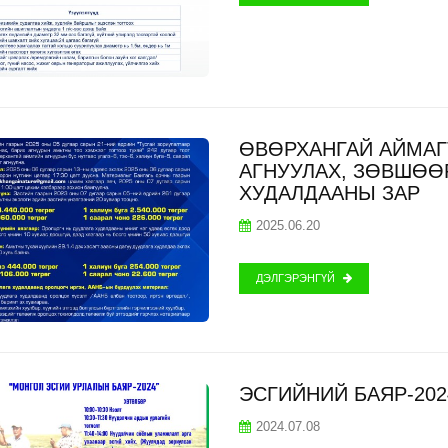
ӨВӨРХАНГАЙ АЙМАГТ
АГНУУЛАХ, ЗӨВШӨӨ
ХУДАЛДААНЫ ЗАР
2025.06.20
ДЭЛГЭРЭНГҮЙ
ЭСГИЙНИЙ БАЯР-20
2024.07.08