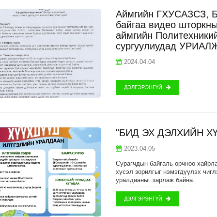
Аймгийн ГХУСАЗСЗ, Б
байгаа видео шторкны
аймгийн Политехники
сургуулиудад УРИАЛЖ
2024.04.04
ДЭЛГЭРЭНГҮЙ
"БИД ЭХ ДЭЛХИЙН Х
2023.04.05
Сурагчдын байгаль орчноо хайрла
хүсэл зорилгыг нэмэгдүүлэх чигл
уралдааныг зарлаж байна.
ДЭЛГЭРЭНГҮЙ