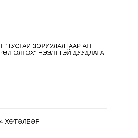
 "ТУСГАЙ ЗОРИУЛАЛТААР АН
РӨЛ ОЛГОХ" НЭЭЛТТЭЙ ДУУДЛАГА
24 ХӨТӨЛБӨР