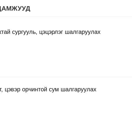
ДАМЖУУД
тай сургууль, цэцэрлэг шалгаруулах
т, цэвэр орчинтой сум шалгаруулах