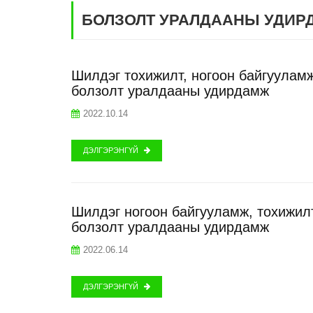
БОЛЗОЛТ УРАЛДААНЫ УДИР
Шилдэг тохижилт, ногоон байгууламж
болзолт уралдааны удирдамж
2022.10.14
ДЭЛГЭРЭНГҮЙ
Шилдэг ногоон байгууламж, тохижил
болзолт уралдааны удирдамж
2022.06.14
ДЭЛГЭРЭНГҮЙ