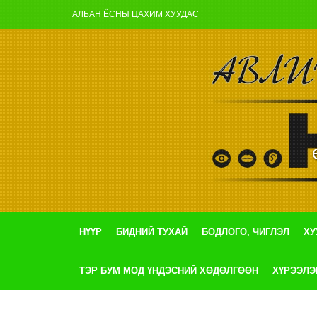
АЛБАН ЁСНЫ ЦАХИМ ХУУДАС
НҮҮР
БИДНИЙ ТУХАЙ
БОДЛОГО, ЧИГЛЭЛ
ХУ
ТЭР БУМ МОД ҮНДЭСНИЙ ХӨДӨЛГӨӨН
ХҮРЭЭЛЭ