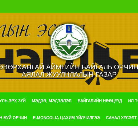
ӨВӨРХАНГАЙ АЙМГИЙН БАЙГАЛЬ ОРЧИН
АЯЛАЛ ЖУУЛЧЛАЛЫН ГАЗАР
УЛЬ ЭРХ ЗҮЙ
МЭДЭЭ, МЭДЭЭЛЭЛ
БАЙГАЛИЙН НӨӨЦҮҮД
ИЛ 
Н БУЙ ОРЧИН
E-MONGOLIA ЦАХИМ ҮЙЛЧИЛГЭЭ
САНАЛ ХҮСЭЛТ