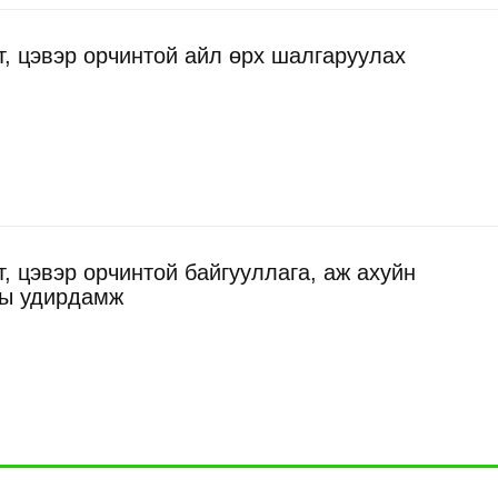
, цэвэр орчинтой айл өрх шалгаруулах
, цэвэр орчинтой байгууллага, аж ахуйн
ны удирдамж