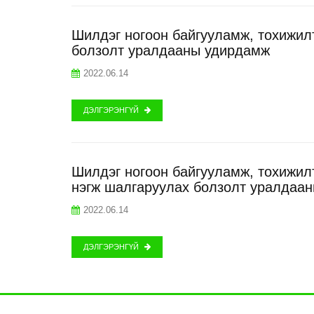
Шилдэг ногоон байгууламж, тохижилт
болзолт уралдааны удирдамж
2022.06.14
ДЭЛГЭРЭНГҮЙ
Шилдэг ногоон байгууламж, тохижилт
нэгж шалгаруулах болзолт уралдаа
2022.06.14
ДЭЛГЭРЭНГҮЙ