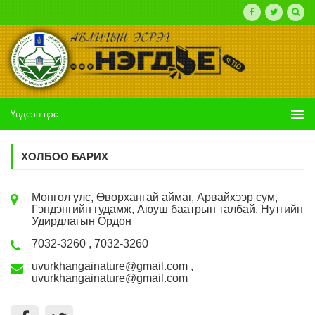
Үндсэн цэс
ХОЛБОО БАРИХ
Монгол улс, Өвөрхангай аймаг, Арвайхээр сум,
Гэндэнгийн гудамж, Аюуш баатрын талбай, Нутгийн
Удирдлагын Ордон
7032-3260 , 7032-3260
uvurkhangainature@gmail.com ,
uvurkhangainature@gmail.com