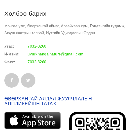
Холбоо барих
Монгол улс, Өвөрхангай аймаг, Арвайхээр сум, Гэндэнгийн гудамж,
Аюуш баатрын талбай, Нутгийн Удирдлагын Ордон
Утас:
7032-3260
И-мэйл:
uvurkhangainature@gmail.com
Факс:
7032-3260
ӨВӨРХАНГАЙ АЯЛАЛ ЖУУЛЧЛАЛЫН
АППЛИКЕЙШН ТАТАХ