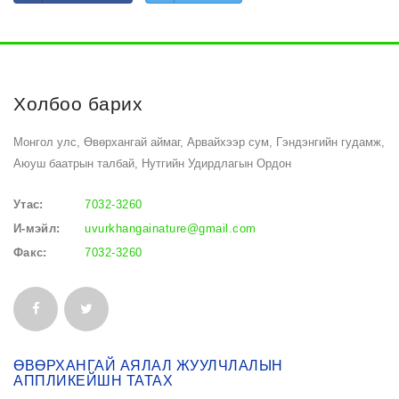
Холбоо барих
Монгол улс, Өвөрхангай аймаг, Арвайхээр сум, Гэндэнгийн гудамж,
Аюуш баатрын талбай, Нутгийн Удирдлагын Ордон
Утас:
7032-3260
И-мэйл:
uvurkhangainature@gmail.com
Факс:
7032-3260
ӨВӨРХАНГАЙ АЯЛАЛ ЖУУЛЧЛАЛЫН
АППЛИКЕЙШН ТАТАХ